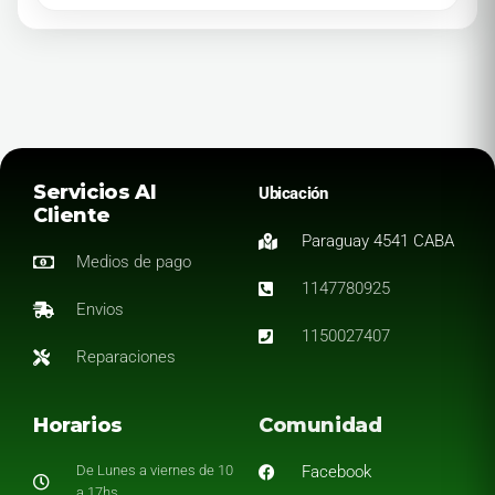
Servicios Al
Ubicación
Cliente
Paraguay 4541 CABA
Medios de pago
1147780925
Envios
1150027407
Reparaciones
Horarios
Comunidad
De Lunes a viernes de 10
Facebook
a 17hs