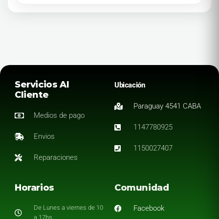
Servicios Al
Ubicación
Cliente
Paraguay 4541 CABA
Medios de pago
1147780925
Envios
1150027407
Reparaciones
Horarios
Comunidad
De Lunes a viernes de 10
Facebook
a 17hs