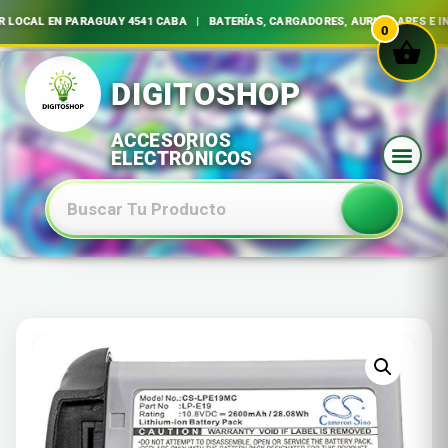
LOCAL EN PARAGUAY 4541 CABA | BATERÍAS, CARGADORES, AURICULARES E IN
0
Ir
al
contenido
Baterias Especiales Electronica Y Electricidad