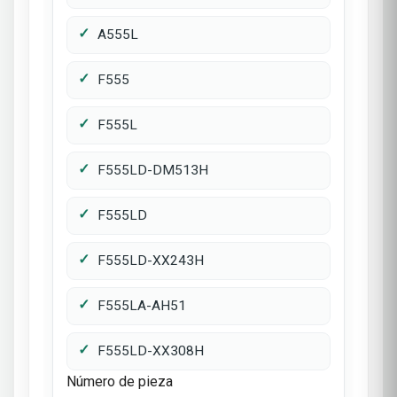
A555L
F555
F555L
F555LD-DM513H
F555LD
F555LD-XX243H
F555LA-AH51
F555LD-XX308H
Número de pieza