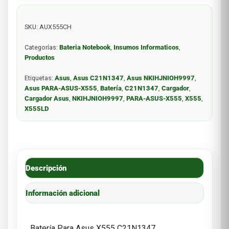
SKU:
AUX555CH
Categorías:
Bateria Notebook
,
Insumos Informaticos
,
Productos
Etiquetas:
Asus
,
Asus C21N1347
,
Asus NKIHJNIOH9997
,
Asus PARA-ASUS-X555
,
Batería
,
C21N1347
,
Cargador
,
Cargador Asus
,
NKIHJNIOH9997
,
PARA-ASUS-X555
,
X555
,
X555LD
Descripción
Información adicional
Batería Para Asus X555 C21N1347