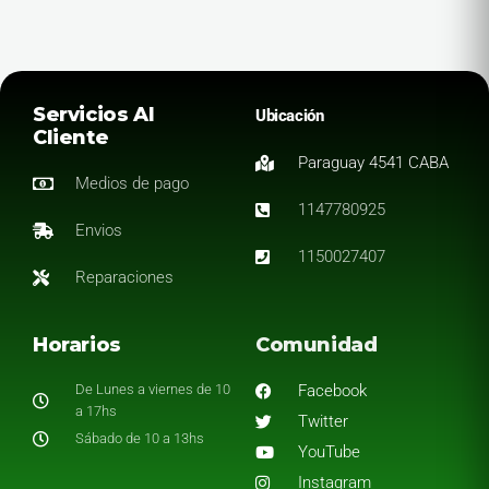
Servicios Al
Ubicación
Cliente
Paraguay 4541 CABA
Medios de pago
1147780925
Envios
1150027407
Reparaciones
Horarios
Comunidad
De Lunes a viernes de 10
Facebook
a 17hs
Twitter
Sábado de 10 a 13hs
YouTube
Instagram