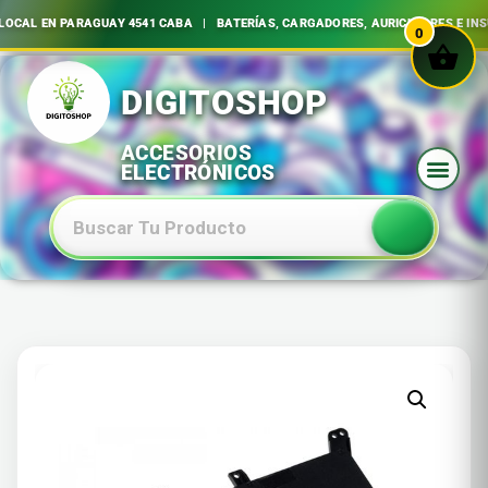
LOCAL EN PARAGUAY 4541 CABA | BATERÍAS, CARGADORES, AURICULARES E IN
0
Ir
al
contenido
Baterias Especiales Electronica Y Electricidad