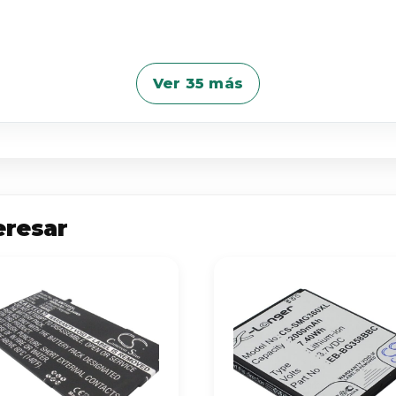
Ver 35 más
eresar