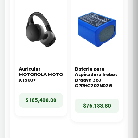
Auricular
Bateria para
MOTOROLA MOTO
Aspiradora Irobot
XT500+
Braava 380
GPRHC202N026
$
185,400.00
$
76,183.80