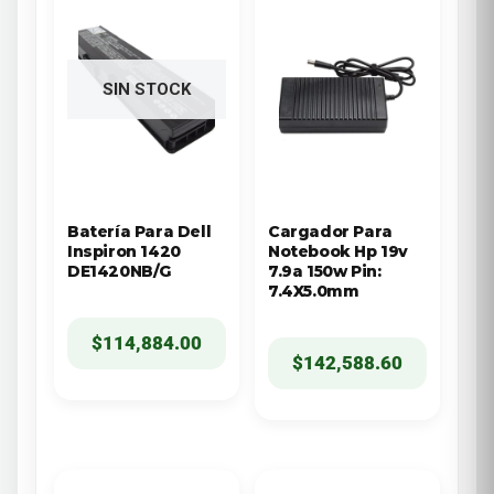
SIN STOCK
Batería Para Dell
Cargador Para
Inspiron 1420
Notebook Hp 19v
DE1420NB/G
7.9a 150w Pin:
7.4X5.0mm
$
114,884.00
$
142,588.60