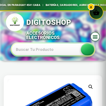
 EN PARAGUAY 4541 CABA | BATERÍAS, CARGADORES, AURICULARES E INSUMOS
0
Ir
al
contenido
Baterias Especiales Electronica Y Electricidad