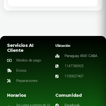
Servicios Al
Ubicación
Cliente
Paraguay 4541 CABA
Medios de pago
1147780925
Envios
1150027407
Reparaciones
Horarios
Comunidad
De Lunes a viernes de 10
Facebook