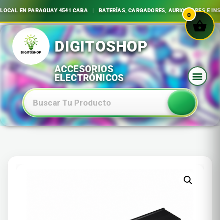
 EN PARAGUAY 4541 CABA | BATERÍAS, CARGADORES, AURICULARES E INSUMO
0
Ir
al
contenido
Baterias Especiales Electronica Y Electricidad