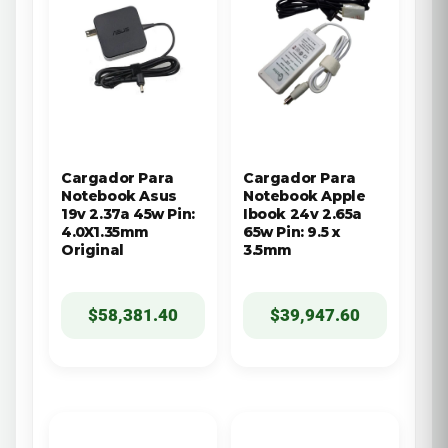
Cargador Para
Cargador Para
Notebook Asus
Notebook Apple
19v 2.37a 45w Pin:
Ibook 24v 2.65a
4.0X1.35mm
65w Pin: 9.5 x
Original
3.5mm
$
58,381.40
$
39,947.60