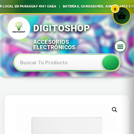
L EN PARAGUAY 4541 CABA | BATERÍAS, CARGADORES, AURICULARES E INSUM
0
Ir
al
contenido
Baterias Especiales Electronica Y Electricidad