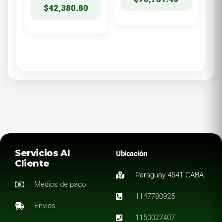
$
42,380.80
Servicios Al
Ubicación
Cliente
Paraguay 4541 CABA
Medios de pago
1147780925
Envios
1150027407