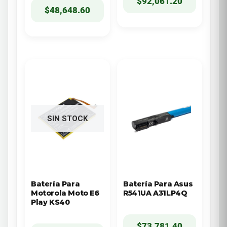
$
92,061.20
$
48,648.60
SIN STOCK
Batería Para
Batería Para Asus
Motorola Moto E6
R541UA A31LP4Q
Play KS40
$
73,781.40